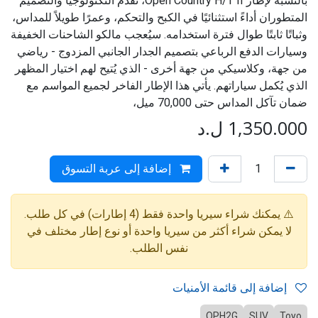
بالنسبة لإطار Open Country H/T II، تُقدم التكنولوجيا والتصميم
المتطوران أداءً استثنائيًا في الكبح والتحكم، وعمرًا طويلاً للمداس،
وثباتًا ثابتًا طوال فترة استخدامه. سيُعجب مالكو الشاحنات الخفيفة
وسيارات الدفع الرباعي بتصميم الجدار الجانبي المزدوج - رياضي
من جهة، وكلاسيكي من جهة أخرى - الذي يُتيح لهم اختيار المظهر
الذي يُكمل سياراتهم. يأتي هذا الإطار الفاخر لجميع المواسم مع
ضمان تآكل المداس حتى 70,000 ميل،
1,350.000
ل.د
إضافة إلى عربة التسوق
⚠️ يمكنك شراء سيريا واحدة فقط (4 إطارات) في كل طلب.
لا يمكن شراء أكثر من سيريا واحدة أو نوع إطار مختلف في
نفس الطلب.
إضافة إلى قائمة الأمنيات
OPH2G
SUV
Toyo