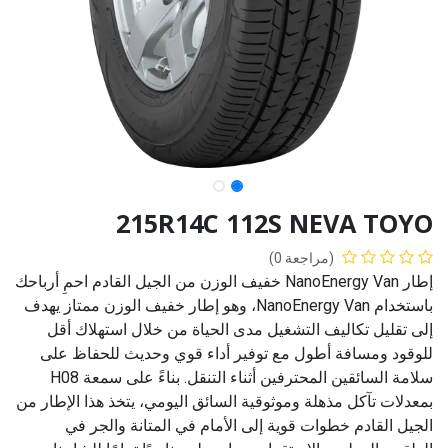
215R14C 112S NEVA TOYO
(مراجعة 0)
إطار NanoEnergy Van خفيف الوزن من الجيل القادم احمِ أرباحك
باستخدام NanoEnergy Van، وهو إطار خفيف الوزن ممتاز يهدف
إلى تقليل تكاليف التشغيل مدى الحياة من خلال استهلاك أقل
للوقود ومسافة أطول مع توفير أداء قوي وحديث للحفاظ على
سلامة السائقين المحترفين أثناء التنقل. بناءً على سمعة H08
بمعدلات تآكل مذهلة وموثوقية السائق اليومي، يتخذ هذا الإطار من
الجيل القادم خطوات قوية إلى الأمام في المتانة والجر في