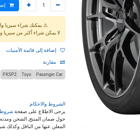
إضا
⚠️ يمكنك شراء سيريا واحدة فقط (4 إط
لا يمكن شراء أكثر من سيريا 
إضافة إلى قائمة الأمنيات
مقارنة
PXSP2
Toyo
Passnger Car
الشروط والاحكام:
يرجى الاطلاع على صفحة
شروط 
حول ضمان المنتج, الشحن ومدت
المعلن عنها من الناقل وكذلك شر