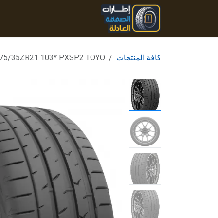
خطي للذهاب إلى المحتوى
الرئيسية
المنتجات
تواصل
كافة المنتجات
75/35ZR21 103* PXSP2 TOYO