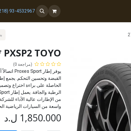
 معنا
من نحن
93-4532967 (218+)
2
* PXSP2 TOYO
(مراجعة 0)
يوفر إطار 
الحاصلة على براءة اختراع وتصم
واسعة من السيارات الرياضية الح
1,850.000
ل.د