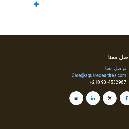
صل معنا
تواصل معنا
Care@squaredealtires.com
93-4532967 218+