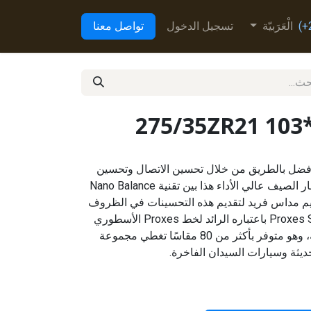
الْعَرَبيّة
تسجيل الدخول
تواصل معنا
275/35ZR21 103
Proxes Sport اتصالاً أفضل بالطريق من خلال تحسين الاتصال وتحسين
القبضة وتحسين التحكم. يجمع إطار الصيف عالي الأداء هذا بين تقنية Nano Balance
يم مداس فريد لتقديم هذه التحسينات في الظروف
الرطبة والجافة. يعمل إطار Proxes Sport باعتباره الرائد لخط Proxes الأسطوري
من الإطارات عالية الأداء للشركة، وهو متوفر بأكثر من 80 مقاسًا تغطي مجموعة
ديثة وسيارات السيدان الفاخرة.