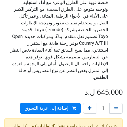
قبضة قوية على الطرق الوعرة مع أداء استجابة
وتوجيه متوقع على الطرق المعبدة. مع التركيز الكبير
على الأداء في الأجواء الرطبة، المتانة، وعمر تآكل
النعل، واستخدام تقنيات تطوير ونمذجة الإطارات
الحصرية الخاصة بشركة Toyo (T-mode)، قدمت
Toyo تصميم نعل متقدم، بناءً، ومركبات جديدة. Open
Country A/T III يوفر رحلة هادئة مع استقرار
استثنائي، مما يمنح السائق ثقة أثناء القيادة بغض النظر
عن التضاريس. مصممة بشكل قوي، توفر هذه
الإطارات راحة بال للوصول بأمان إلى الوجهة والعودة
إلى المنزل بغض النظر عن نوع التضاريس أو حالة
الطقس.
645.000
ل.د
إضافة إلى عربة التسوق
⚠️ يمكنك شراء سيريا واحدة فقط (4 إطارات) في كل طلب.