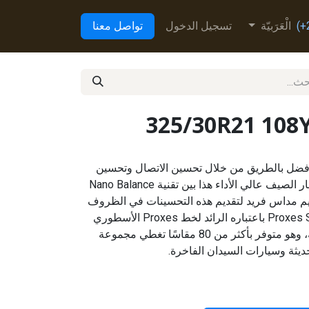
الْعَرَبيّة
تسجيل الدخول
تواصل معنا
325/30R21 108
Proxes Sport اتصالاً أفضل بالطريق من خلال تحسين الاتصال وتحسين
القبضة وتحسين التحكم. يجمع إطار الصيف عالي الأداء هذا بين تقنية Nano Balance
يم مداس فريد لتقديم هذه التحسينات في الظروف
الرطبة والجافة. يعمل إطار Proxes Sport باعتباره الرائد لخط Proxes الأسطوري
من الإطارات عالية الأداء للشركة، وهو متوفر بأكثر من 80 مقاسًا تغطي مجموعة
ديثة وسيارات السيدان الفاخرة.