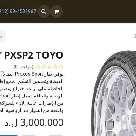
 معنا
من نحن
93-4532967 (218+)
Y PXSP2 TOYO
(مراجعة 0)
يوفر إطار 
الحاصلة على براءة اختراع وتصم
واسعة من السيارات الرياضية الح
3,000.000
ل.د