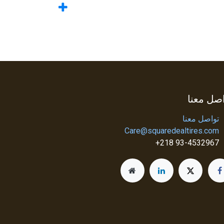
صل معنا
تواصل معنا
Care@squaredealtires.com
93-4532967 218+