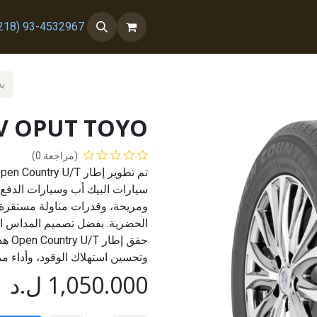
 معنا
من نحن
93-4532967 (218+)
5V OPUT TOYO
(مراجعة 0)
سيارات البيك أب وسيارات الدفع ا
ومريحة، وقدرات مناولة مستقرة
الحضرية. بفضل تصميم المداس ا
حقق 
وتحسين استهلاك الوقود، وأداء مم
1,050.000
ل.د