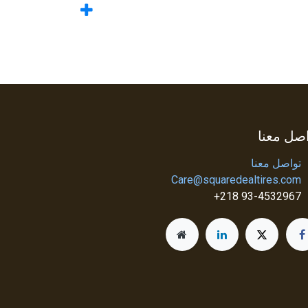
صل معنا
تواصل معنا
Care@squaredealtires.com
93-4532967 218+