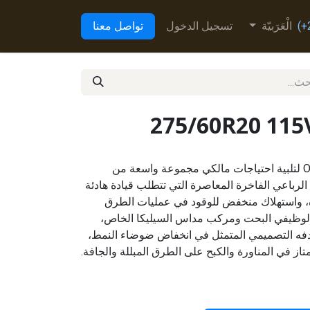
الْعَرَبيّة
تسجيل الدخول
تواصل معنا
275/60R20 11
تم تطوير إطار Open Country U/T لتلبية احتياجات مالكي مجموعة واسعة من
لرباعي الفاخرة المعاصرة التي تتطلب قيادة هادئة
، واستهلاك منخفض للوقود في عمليات الطرق
لوظيفي البحت ومركب مداس السيليكا الخاص،
إطار Open Country U/T هدفه التصميمي المتمثل في انخفاض ضوضاء النمط،
تاز في المناورة والكبح على الطرق المبللة والجافة.