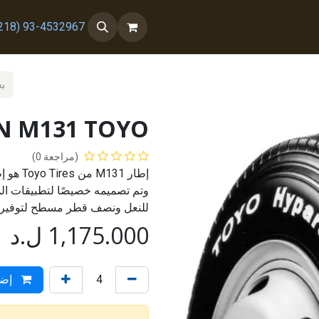
 معنا
من نحن
93-4532967 (218+)
3N M131 TOYO
(مراجعة 0)
إطار 31
للنعل ونصف قطر مسطح لتوفير أد
1,175.000
ل.د
إضا