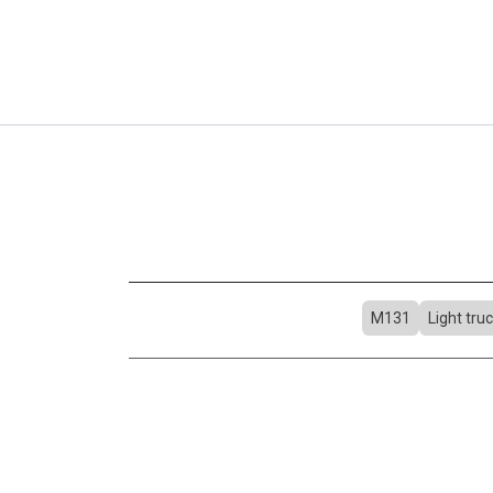
M131
Light tru