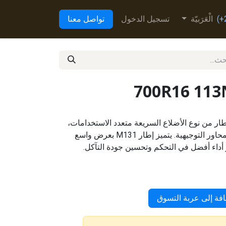
الْعَرَبيّة
تسجيل الدخول
تواصل معنا
700R16 11
M1 من Toyo Tires هو إطار من نوع الأضلاع السريعة متعدد الاستخدامات،
وتم تصميمه خصيصًا لتطبيقات المحاور التوجيهية. يتميز إطار M131 بعرض واسع
اء أفضل في التحكم وتحسين جودة التآكل.
فة إلى عربة التسوق