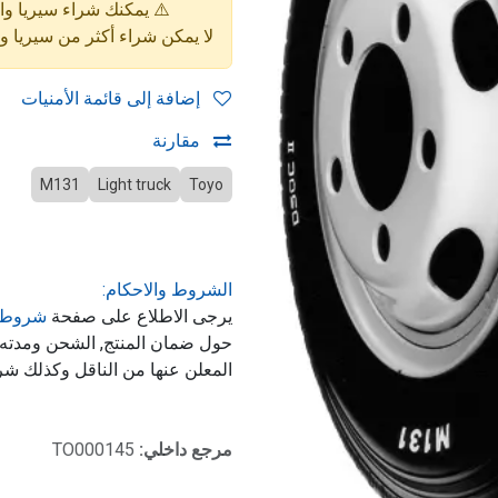
⚠️ يمكنك شراء سيريا واحدة فقط (4 إط
لا يمكن شراء أكثر من سيريا 
إضافة إلى قائمة الأمنيات
مقارنة
M131
Light truck
Toyo
الشروط والاحكام:
يرجى الاطلاع على صفحة
شروط 
حول ضمان المنتج, الشحن ومدت
المعلن عنها من الناقل وكذلك شر
مرجع داخلي:
TO000145