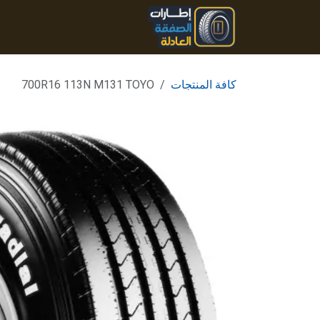
خطي للذهاب إلى المحتوى
الرئيسية
المنتجات
تواصل
كافة المنتجات
700R16 113N M131 TOYO