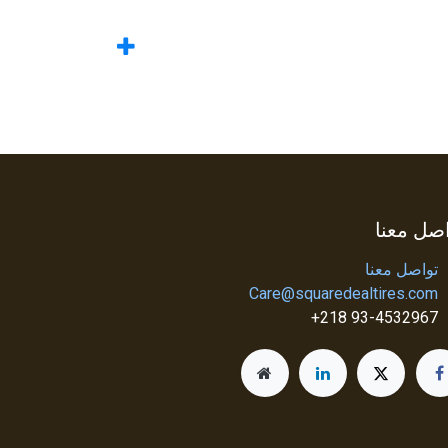
صل معنا
تواصل معنا
Care@squaredealtires.com
93-4532967 218+