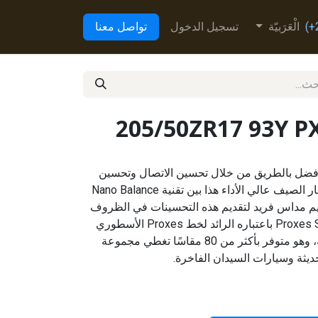
الْعَرَبيّة
تسجيل الدخول
تواصل معنا
205/50ZR17 93Y P
Proxes Sport اتصالاً أفضل بالطريق من خلال تحسين الاتصال وتحسين
القبضة وتحسين التحكم. يجمع إطار الصيف عالي الأداء هذا بين تقنية Nano Balance
يم مداس فريد لتقديم هذه التحسينات في الظروف
الرطبة والجافة. يعمل إطار Proxes Sport باعتباره الرائد لخط Proxes الأسطوري
من الإطارات عالية الأداء للشركة، وهو متوفر بأكثر من 80 مقاسًا تغطي مجموعة
ديثة وسيارات السيدان الفاخرة.