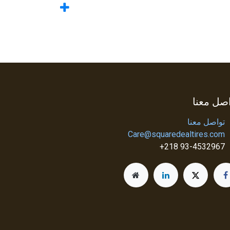
صل معنا
تواصل معنا
Care@squaredealtires.com
93-4532967 218+