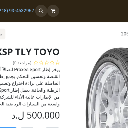
 معنا
من نحن
93-4532967 (218+)
20
XSP TLY TOYO
(مراجعة 0)
يوفر إطار 
الحاصلة على براءة اختراع وتصم
واسعة من السيارات الرياضية الح
500.000
ل.د