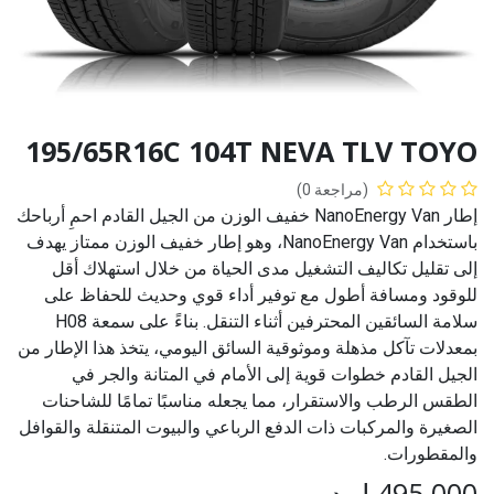
195/65R16C 104T NEVA TLV TOYO
(مراجعة 0)
إطار NanoEnergy Van خفيف الوزن من الجيل القادم احمِ أرباحك
باستخدام NanoEnergy Van، وهو إطار خفيف الوزن ممتاز يهدف
إلى تقليل تكاليف التشغيل مدى الحياة من خلال استهلاك أقل
للوقود ومسافة أطول مع توفير أداء قوي وحديث للحفاظ على
سلامة السائقين المحترفين أثناء التنقل. بناءً على سمعة H08
بمعدلات تآكل مذهلة وموثوقية السائق اليومي، يتخذ هذا الإطار من
الجيل القادم خطوات قوية إلى الأمام في المتانة والجر في
الطقس الرطب والاستقرار، مما يجعله مناسبًا تمامًا للشاحنات
الصغيرة والمركبات ذات الدفع الرباعي والبيوت المتنقلة والقوافل
والمقطورات.
495.000
ل.د