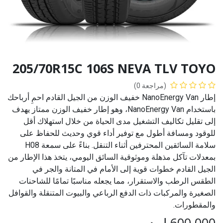
205/70R15C 106S NEVA TLV TOYO
(مراجعة 0)
إطار NanoEnergy Van خفيف الوزن من الجيل القادم احمِ أرباحك
باستخدام NanoEnergy Van، وهو إطار خفيف الوزن ممتاز يهدف
إلى تقليل تكاليف التشغيل مدى الحياة من خلال استهلاك أقل
للوقود ومسافة أطول مع توفير أداء قوي وحديث للحفاظ على
سلامة السائقين المحترفين أثناء التنقل. بناءً على سمعة H08
بمعدلات تآكل مذهلة وموثوقية السائق اليومي، يتخذ هذا الإطار من
الجيل القادم خطوات قوية إلى الأمام في المتانة والجر في
الطقس الرطب والاستقرار، مما يجعله مناسبًا تمامًا للشاحنات
الصغيرة والمركبات ذات الدفع الرباعي والبيوت المتنقلة والقوافل
والمقطورات.
600.000
ل.د