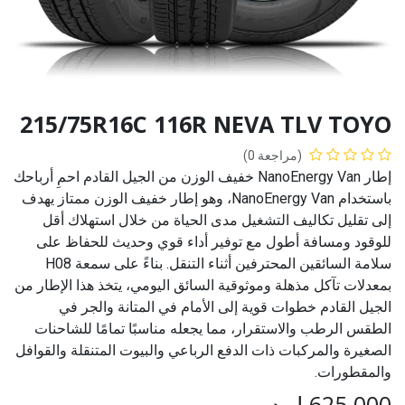
215/75R16C 116R NEVA TLV TOYO
(مراجعة 0)
إطار NanoEnergy Van خفيف الوزن من الجيل القادم احمِ أرباحك
باستخدام NanoEnergy Van، وهو إطار خفيف الوزن ممتاز يهدف
إلى تقليل تكاليف التشغيل مدى الحياة من خلال استهلاك أقل
للوقود ومسافة أطول مع توفير أداء قوي وحديث للحفاظ على
سلامة السائقين المحترفين أثناء التنقل. بناءً على سمعة H08
بمعدلات تآكل مذهلة وموثوقية السائق اليومي، يتخذ هذا الإطار من
الجيل القادم خطوات قوية إلى الأمام في المتانة والجر في
الطقس الرطب والاستقرار، مما يجعله مناسبًا تمامًا للشاحنات
الصغيرة والمركبات ذات الدفع الرباعي والبيوت المتنقلة والقوافل
والمقطورات.
625.000
ل.د