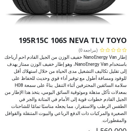
195R15C 106S NEVA TLV TOYO
(مراجعة 0)
إطار NanoEnergy Van خفيف الوزن من الجيل القادم احمِ أرباحك
باستخدام NanoEnergy Van، وهو إطار خفيف الوزن ممتاز يهدف
إلى تقليل تكاليف التشغيل مدى الحياة من خلال استهلاك أقل
للوقود ومسافة أطول مع توفير أداء قوي وحديث للحفاظ على
سلامة السائقين المحترفين أثناء التنقل. بناءً على سمعة H08
بمعدلات تآكل مذهلة وموثوقية السائق اليومي، يتخذ هذا الإطار من
الجيل القادم خطوات قوية إلى الأمام في المتانة والجر في
الطقس الرطب والاستقرار، مما يجعله مناسبًا تمامًا للشاحنات
الصغيرة والمركبات ذات الدفع الرباعي والبيوت المتنقلة والقوافل
والمقطورات.
560.000
ل.د