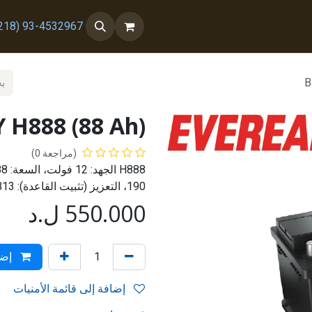
 معنا
من نحن
93-4532967 (218+)
B
 H888 (88 Ah)
(مراجعة 0)
190، التعزيز (تثبيت القاعدة): B13، التيار المبدئي: 640 أمبير، صنع في إسبانيا
550.000
ل.د
إضا
إضافة إلى قائمة الأمنيات