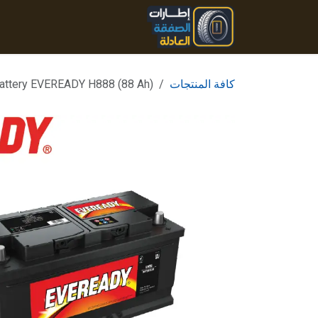
خطي للذهاب إلى المحتوى
الرئيسية
المنتجات
تواصل
كافة المنتجات
attery EVEREADY H888 (88 Ah)