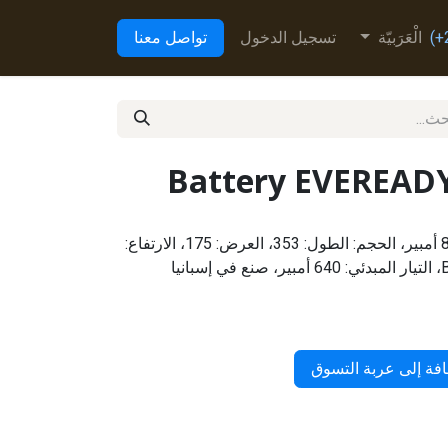
الْعَرَبيّة
تسجيل الدخول
تواصل معنا
Battery EVEREADY
H888 الجهد: 12 فولت، السعة: 88 أمبير، الحجم: الطول: 353، العرض: 175، الارتفاع:
فة إلى عربة التسوق