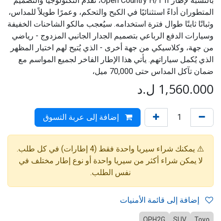
بالنسبة لإطار Open Country H/T II، تُقدم التكنولوجيا والتصميم
المتطوران أداءً استثنائيًا في الكبح والتحكم، وعمرًا طويلاً للمداس،
وثباتًا ثابتًا طوال فترة استخدامه. سيُعجب مالكو الشاحنات الخفيفة
وسيارات الدفع الرباعي بتصميم الجدار الجانبي المزدوج - رياضي
من جهة، وكلاسيكي من جهة أخرى - الذي يُتيح لهم اختيار المظهر
الذي يُكمل سياراتهم. يأتي هذا الإطار الفاخر لجميع المواسم مع
ضمان تآكل المداس حتى 70,000 ميل،
1,560.000
ل.د
إضافة إلى عربة التسوق
⚠️ يمكنك شراء سيريا واحدة فقط (4 إطارات) في كل طلب.
لا يمكن شراء أكثر من سيريا واحدة أو نوع إطار مختلف في
نفس الطلب.
إضافة إلى قائمة الأمنيات
OPH2G
SUV
Toyo